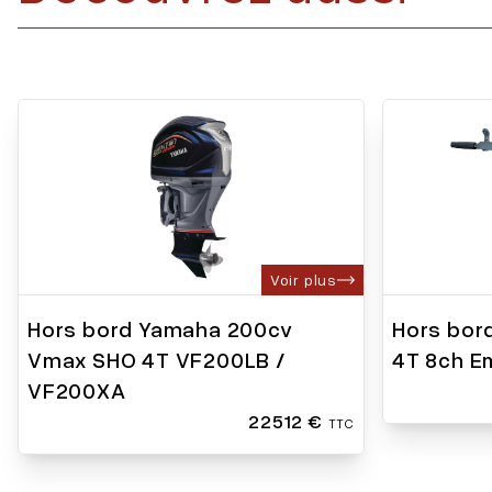
Voir plus
Hors bord Yamaha 200cv
Hors bor
Vmax SHO 4T VF200LB /
4T 8ch E
VF200XA
22512 €
TTC