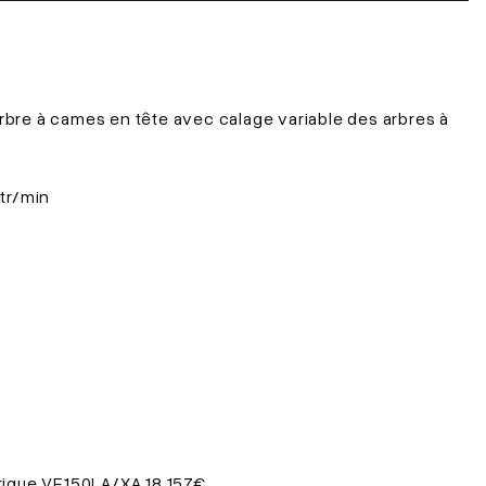
arbre à cames en tête avec calage variable des arbres à
 tr/min
rique VF150LA/XA 18 157€