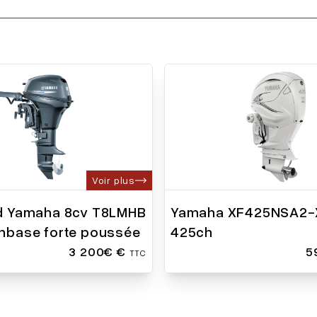
Voir plus
d Yamaha 8cv T8LMHB
Yamaha XF425NSA2-
mbase forte poussée
425ch
3 200€ €
5
TTC