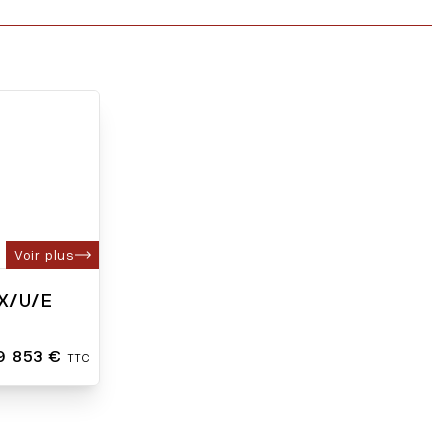
Voir plus
X/U/E
9 853 €
TTC