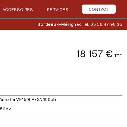
CONTACT
ACCESSOIRES
SERVICES
Bordeaux-Mérignac
Tél. 05 56 47 98 25
18 157 €
TTC
Yamaha VF150LA/XA 150ch
150cv