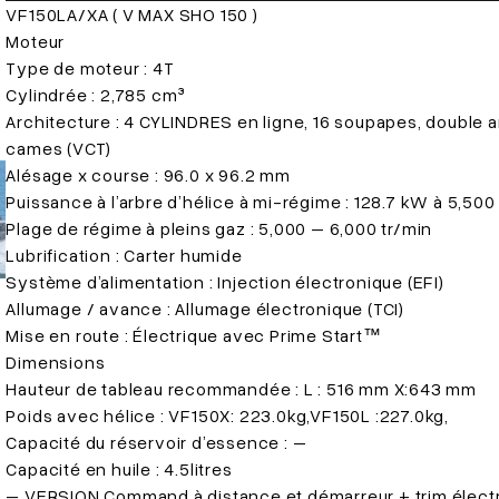
VF150LA/XA ( V MAX SHO 150 )
Moteur
Type de moteur : 4T
Cylindrée : 2,785 cm³
Architecture : 4 CYLINDRES en ligne, 16 soupapes, double 
cames (VCT)
Alésage x course : 96.0 x 96.2 mm
Puissance à l’arbre d’hélice à mi-régime : 128.7 kW à 5,500
Plage de régime à pleins gaz : 5,000 – 6,000 tr/min
Lubrification : Carter humide
Système d’alimentation : Injection électronique (EFI)
Allumage / avance : Allumage électronique (TCI)
Mise en route : Électrique avec Prime Start™
Dimensions
Hauteur de tableau recommandée : L : 516 mm X:643 mm
Poids avec hélice : VF150X: 223.0kg,VF150L :227.0kg,
Capacité du réservoir d’essence : –
Capacité en huile : 4.5litres
– VERSION Command à distance et démarreur + trim élect